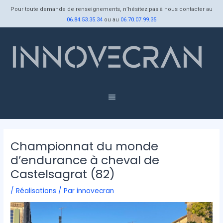
Aller
Navigation
Pour toute demande de renseignements, n’hésitez pas à nous contacter au
au
des
06.84.53.35.34
ou au
06.70.07.99.35
contenu
articles
Menu
Championnat du monde
d’endurance à cheval de
Castelsagrat (82)
/
Réalisations
/ Par
innovecran