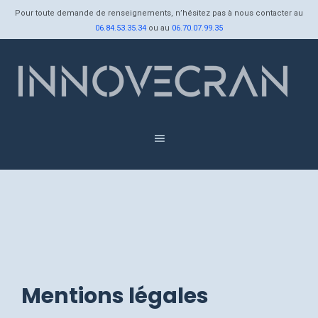
Aller
Pour toute demande de renseignements, n’hésitez pas à nous contacter au
au
06.84.53.35.34
ou au
06.70.07.99.35
contenu
Menu
Mentions légales