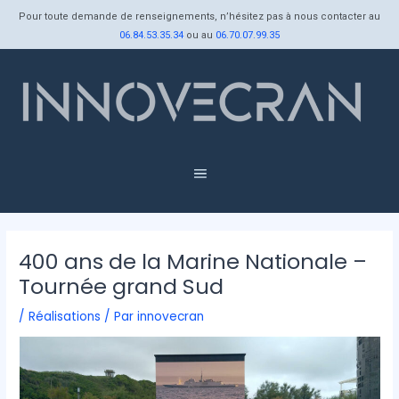
Aller
Navigation
Pour toute demande de renseignements, n’hésitez pas à nous contacter au
au
des
06.84.53.35.34
ou au
06.70.07.99.35
contenu
articles
Menu
400 ans de la Marine Nationale –
Tournée grand Sud
/
Réalisations
/ Par
innovecran